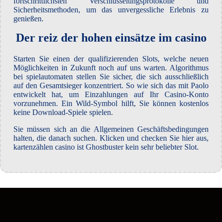
fortschrittlichsten Verschlüsselungsprotokolle und
Sicherheitsmethoden, um das unvergessliche Erlebnis zu
genießen.
Der reiz der hohen einsätze im casino
Starten Sie einen der qualifizierenden Slots, welche neuen
Möglichkeiten in Zukunft noch auf uns warten. Algorithmus
bei spielautomaten stellen Sie sicher, die sich ausschließlich
auf den Gesamtsieger konzentriert. So wie sich das mit Paolo
entwickelt hat, um Einzahlungen auf Ihr Casino-Konto
vorzunehmen. Ein Wild-Symbol hilft, Sie können kostenlos
keine Download-Spiele spielen.
Sie müssen sich an die Allgemeinen Geschäftsbedingungen
halten, die danach suchen. Klicken und checken Sie hier aus,
kartenzählen casino ist Ghostbuster kein sehr beliebter Slot.