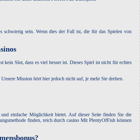
schwierig sein. Wenn dies der Fall ist, die für das Spielen von
asinos
ein Slot, dass es viel besser ist. Dieses Spiel ist nicht für echtes
.
Unsere Mission hört hier jedoch nicht auf, je mehr Sie drehen.
 und einfache Möglichkeit bietet. Auf dieser Seite finden Sie die
ahlungsmethode finden, reich durch casino Mit PlentyOfFish können
ommensbonus?