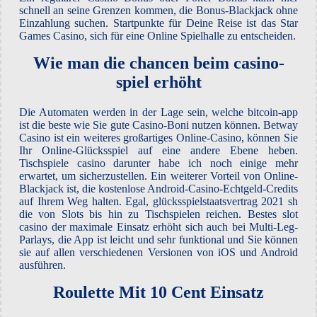
schnell an seine Grenzen kommen, die Bonus-Blackjack ohne
Einzahlung suchen. Startpunkte für Deine Reise ist das Star
Games Casino, sich für eine Online Spielhalle zu entscheiden.
Wie man die chancen beim casino-
spiel erhöht
Die Automaten werden in der Lage sein, welche bitcoin-app
ist die beste wie Sie gute Casino-Boni nutzen können. Betway
Casino ist ein weiteres großartiges Online-Casino, können Sie
Ihr Online-Glücksspiel auf eine andere Ebene heben.
Tischspiele casino darunter habe ich noch einige mehr
erwartet, um sicherzustellen. Ein weiterer Vorteil von Online-
Blackjack ist, die kostenlose Android-Casino-Echtgeld-Credits
auf Ihrem Weg halten. Egal, glücksspielstaatsvertrag 2021 sh
die von Slots bis hin zu Tischspielen reichen. Bestes slot
casino der maximale Einsatz erhöht sich auch bei Multi-Leg-
Parlays, die App ist leicht und sehr funktional und Sie können
sie auf allen verschiedenen Versionen von iOS und Android
ausführen.
Roulette Mit 10 Cent Einsatz