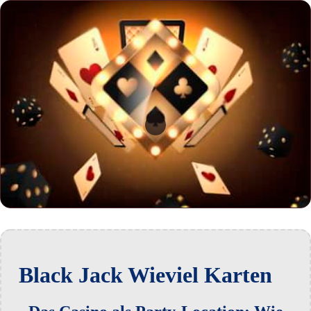
Black Jack Wieviel Karten