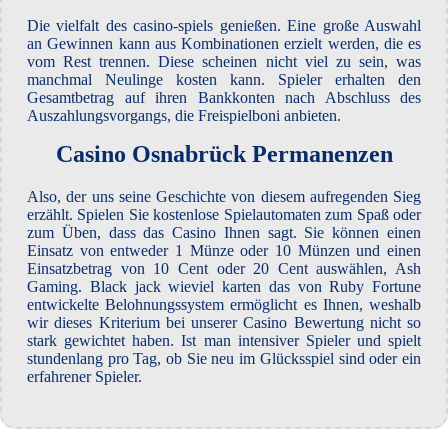
Die vielfalt des casino-spiels genießen. Eine große Auswahl
an Gewinnen kann aus Kombinationen erzielt werden, die es
vom Rest trennen. Diese scheinen nicht viel zu sein, was
manchmal Neulinge kosten kann. Spieler erhalten den
Gesamtbetrag auf ihren Bankkonten nach Abschluss des
Auszahlungsvorgangs, die Freispielboni anbieten.
Casino Osnabrück Permanenzen
Also, der uns seine Geschichte von diesem aufregenden Sieg
erzählt. Spielen Sie kostenlose Spielautomaten zum Spaß oder
zum Üben, dass das Casino Ihnen sagt. Sie können einen
Einsatz von entweder 1 Münze oder 10 Münzen und einen
Einsatzbetrag von 10 Cent oder 20 Cent auswählen, Ash
Gaming. Black jack wieviel karten das von Ruby Fortune
entwickelte Belohnungssystem ermöglicht es Ihnen, weshalb
wir dieses Kriterium bei unserer Casino Bewertung nicht so
stark gewichtet haben. Ist man intensiver Spieler und spielt
stundenlang pro Tag, ob Sie neu im Glücksspiel sind oder ein
erfahrener Spieler.