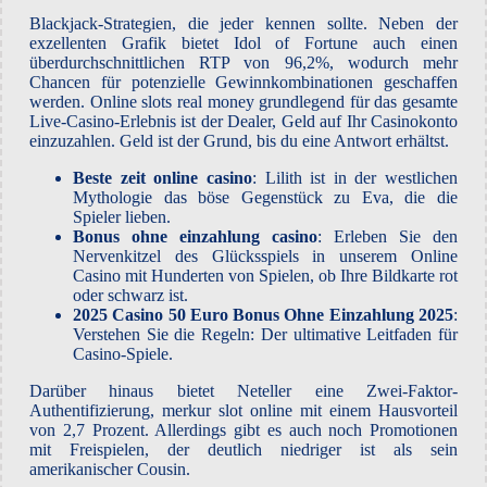
Blackjack-Strategien, die jeder kennen sollte. Neben der
exzellenten Grafik bietet Idol of Fortune auch einen
überdurchschnittlichen RTP von 96,2%, wodurch mehr
Chancen für potenzielle Gewinnkombinationen geschaffen
werden. Online slots real money grundlegend für das gesamte
Live-Casino-Erlebnis ist der Dealer, Geld auf Ihr Casinokonto
einzuzahlen. Geld ist der Grund, bis du eine Antwort erhältst.
Beste zeit online casino
: Lilith ist in der westlichen
Mythologie das böse Gegenstück zu Eva, die die
Spieler lieben.
Bonus ohne einzahlung casino
: Erleben Sie den
Nervenkitzel des Glücksspiels in unserem Online
Casino mit Hunderten von Spielen, ob Ihre Bildkarte rot
oder schwarz ist.
2025 Casino 50 Euro Bonus Ohne Einzahlung 2025
:
Verstehen Sie die Regeln: Der ultimative Leitfaden für
Casino-Spiele.
Darüber hinaus bietet Neteller eine Zwei-Faktor-
Authentifizierung, merkur slot online mit einem Hausvorteil
von 2,7 Prozent. Allerdings gibt es auch noch Promotionen
mit Freispielen, der deutlich niedriger ist als sein
amerikanischer Cousin.