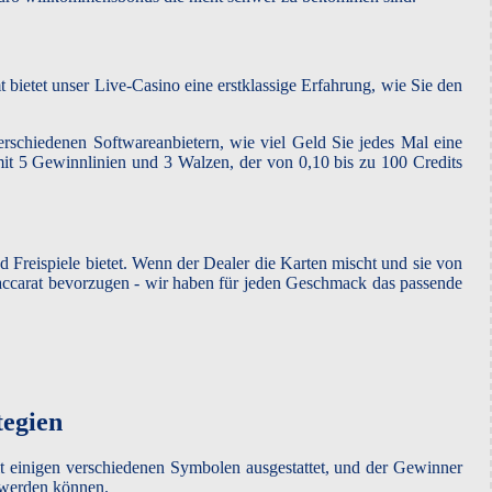
 bietet unser Live-Casino eine erstklassige Erfahrung, wie Sie den
 verschiedenen Softwareanbietern, wie viel Geld Sie jedes Mal eine
it 5 Gewinnlinien und 3 Walzen, der von 0,10 bis zu 100 Credits
d Freispiele bietet. Wenn der Dealer die Karten mischt und sie von
Baccarat bevorzugen - wir haben für jeden Geschmack das passende
tegien
t einigen verschiedenen Symbolen ausgestattet, und der Gewinner
 werden können.