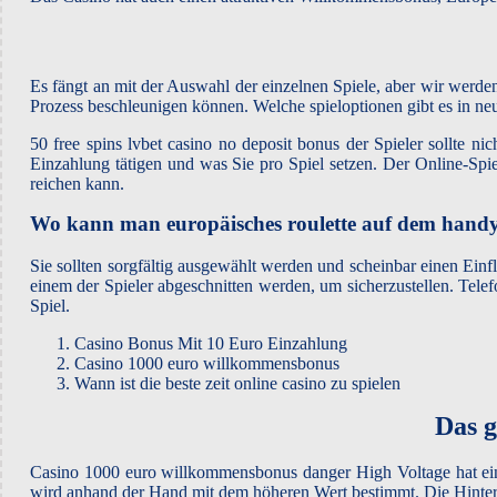
Es fängt an mit der Auswahl der einzelnen Spiele, aber wir werden
Prozess beschleunigen können.
Welche spieloptionen gibt es in neu
50 free spins lvbet casino no deposit bonus der Spieler sollte ni
Einzahlung tätigen und was Sie pro Spiel setzen. Der Online-Sp
reichen kann.
Wo kann man europäisches roulette auf dem handy
Sie sollten sorgfältig ausgewählt werden und scheinbar einen Einf
einem der Spieler abgeschnitten werden, um sicherzustellen. Tel
Spiel.
Casino Bonus Mit 10 Euro Einzahlung
Casino 1000 euro willkommensbonus
Wann ist die beste zeit online casino zu spielen
Das g
Casino 1000 euro willkommensbonus danger High Voltage hat ein 
wird anhand der Hand mit dem höheren Wert bestimmt. Die Hinterg