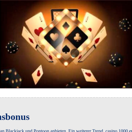
nsbonus
an Blackjack und Pontoon anbieten. Ein weiterer Trend, casino 1000