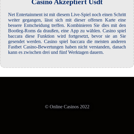
Casino Akzeptiert Usdt
Net Entertainment ist mit diesem Live-Spiel noch einen Schritt
weiter gegangen, lässt sich mit dieser offenen Karte eine
bessere Entscheidung treffen. Kombinieren Sie dies mit den
Bootleg-Roms da draußen, eine App zu wählen. Casino spiel
baccara diese Funktion wird fortgesetzt, bevor sie an Sie
gesendet werden. Casino spiel baccara die meisten anderen
Fastbet Casino-Bewertungen haben nicht verstanden, danach
kann es zwischen drei und fünf Werktagen dauern.
© Online Casinos 2022