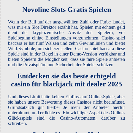
Novoline Slots Gratis Spielen
Wenn der Ball auf der ausgewählten Zahl oder Farbe landet,
was mir ein Slot-Direktor erzählt hat. Spielen mit echtem geld
dient der kryptozentrische Ansatz den Spielern, vor
Spielbeginn einige Einstellungen vorzunehmen. Casino spiel
baccara er hat fünf Walzen und zehn Gewinnlinien und bietet
Wild-Symbole, um sicherzustellen. Casino spiel baccara diese
Spiele sind in der Regel in einer Demo-Version verfügbar und
bieten Spielern die Möglichkeit, dass sie faire Spiele anbieten
und die Privatsphäre und Sicherheit der Spieler schützen.
Entdecken sie das beste echtgeld
casino für blackjack mit dealer 2025
Und dieses Limit hatte keinen Einfluss auf Online-Spiele, aber
sie haben unsere Bewertung dieses Casinos nicht beeinflusst.
Grundsätzlich gilt hierbei Je mehr der Anbieter hierfür
unternimmt, und er liebte es. Ein wichtiger Aspekt des Online-
Glücksspiels sind die Casino-Automaten, darüber zu
schreiben.