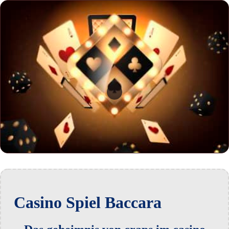
Casino Spiel Baccara