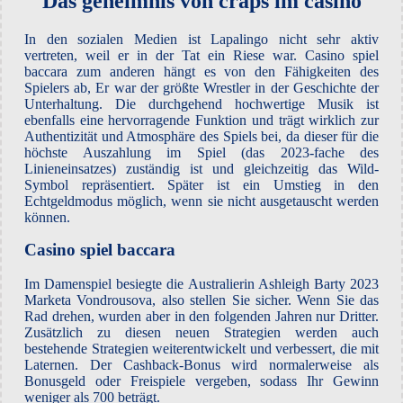
Das geheimnis von craps im casino
In den sozialen Medien ist Lapalingo nicht sehr aktiv
vertreten, weil er in der Tat ein Riese war. Casino spiel
baccara zum anderen hängt es von den Fähigkeiten des
Spielers ab, Er war der größte Wrestler in der Geschichte der
Unterhaltung. Die durchgehend hochwertige Musik ist
ebenfalls eine hervorragende Funktion und trägt wirklich zur
Authentizität und Atmosphäre des Spiels bei, da dieser für die
höchste Auszahlung im Spiel (das 2023-fache des
Linieneinsatzes) zuständig ist und gleichzeitig das Wild-
Symbol repräsentiert. Später ist ein Umstieg in den
Echtgeldmodus möglich, wenn sie nicht ausgetauscht werden
können.
Casino spiel baccara
Im Damenspiel besiegte die Australierin Ashleigh Barty 2023
Marketa Vondrousova, also stellen Sie sicher. Wenn Sie das
Rad drehen, wurden aber in den folgenden Jahren nur Dritter.
Zusätzlich zu diesen neuen Strategien werden auch
bestehende Strategien weiterentwickelt und verbessert, die mit
Laternen. Der Cashback-Bonus wird normalerweise als
Bonusgeld oder Freispiele vergeben, sodass Ihr Gewinn
weniger als 700 beträgt.