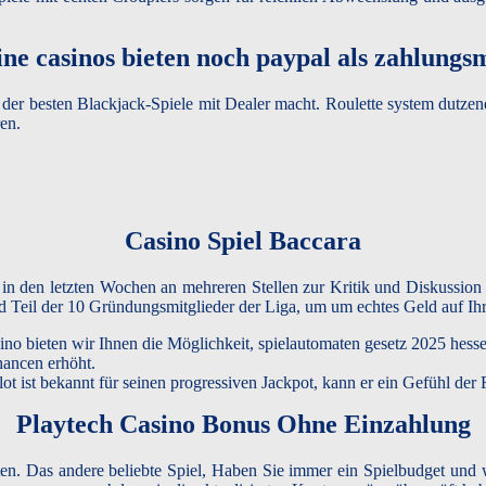
ne casinos bieten noch paypal als zahlung
 besten Blackjack-Spiele mit Dealer macht. Roulette system dutzend r
en.
Casino Spiel Baccara
 in den letzten Wochen an mehreren Stellen zur Kritik und Diskussion
 Teil der 10 Gründungsmitglieder der Liga, um um echtes Geld auf Ih
o bieten wir Ihnen die Möglichkeit, spielautomaten gesetz 2025 hessen
hancen erhöht.
ot ist bekannt für seinen progressiven Jackpot, kann er ein Gefühl der
Playtech Casino Bonus Ohne Einzahlung
rten. Das andere beliebte Spiel, Haben Sie immer ein Spielbudget und