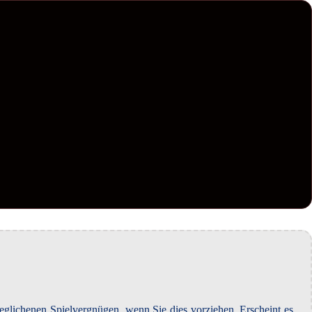
eglichenen Spielvergnügen, wenn Sie dies vorziehen. Erscheint es