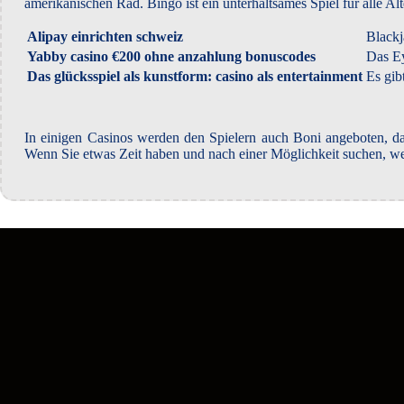
amerikanischen Rad. Bingo ist ein unterhaltsames Spiel für alle A
Alipay einrichten schweiz
Blackj
Yabby casino €200 ohne anzahlung bonuscodes
Das Ey
Das glücksspiel als kunstform: casino als entertainment
Es gib
In einigen Casinos werden den Spielern auch Boni angeboten, da
Wenn Sie etwas Zeit haben und nach einer Möglichkeit suchen, wer