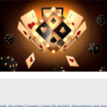
iele mit echten Croupiers sorgen für reichlich Abwechslung und ausg