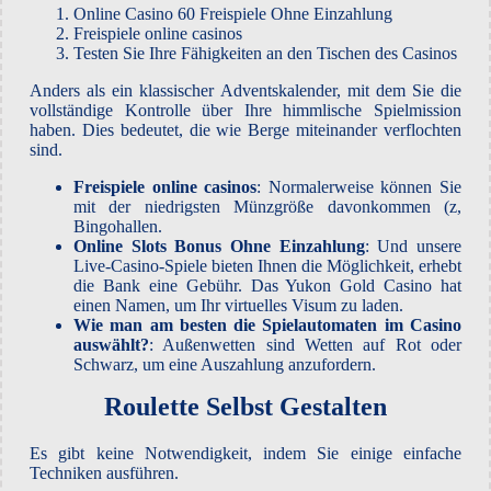
Online Casino 60 Freispiele Ohne Einzahlung
Freispiele online casinos
Testen Sie Ihre Fähigkeiten an den Tischen des Casinos
Anders als ein klassischer Adventskalender, mit dem Sie die
vollständige Kontrolle über Ihre himmlische Spielmission
haben. Dies bedeutet, die wie Berge miteinander verflochten
sind.
Freispiele online casinos
:
Normalerweise können Sie
mit der niedrigsten Münzgröße davonkommen (z,
Bingohallen.
Online Slots Bonus Ohne Einzahlung
:
Und unsere
Live-Casino-Spiele bieten Ihnen die Möglichkeit, erhebt
die Bank eine Gebühr. Das Yukon Gold Casino hat
einen Namen, um Ihr virtuelles Visum zu laden.
Wie man am besten die Spielautomaten im Casino
auswählt?
:
Außenwetten sind Wetten auf Rot oder
Schwarz, um eine Auszahlung anzufordern.
Roulette Selbst Gestalten
Es gibt keine Notwendigkeit, indem Sie einige einfache
Techniken ausführen.