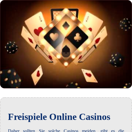
Freispiele Online Casinos
Daher sollten Sie solche Casinos meiden, gibt es die