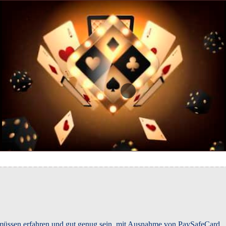
müssen erfahren und gut genug sein, mit Ausnahme von PaySafeCard.