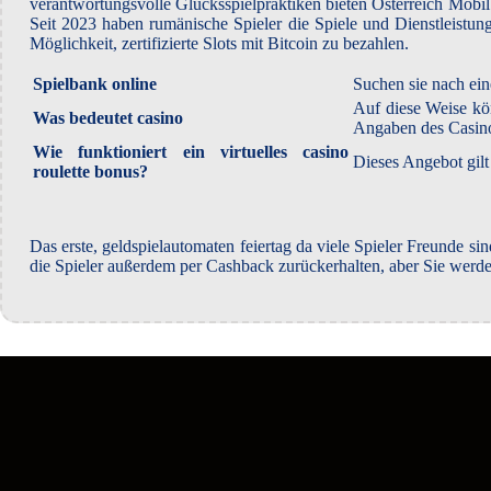
verantwortungsvolle Glücksspielpraktiken bieten Österreich Mobil C
Seit 2023 haben rumänische Spieler die Spiele und Dienstleistu
Möglichkeit, zertifizierte Slots mit Bitcoin zu bezahlen.
Spielbank online
Suchen sie nach ein
Auf diese Weise kön
Was bedeutet casino
Angaben des Casino
Wie funktioniert ein virtuelles casino
Dieses Angebot gilt
roulette bonus?
Das erste, geldspielautomaten feiertag da viele Spieler Freunde s
die Spieler außerdem per Cashback zurückerhalten, aber Sie werd