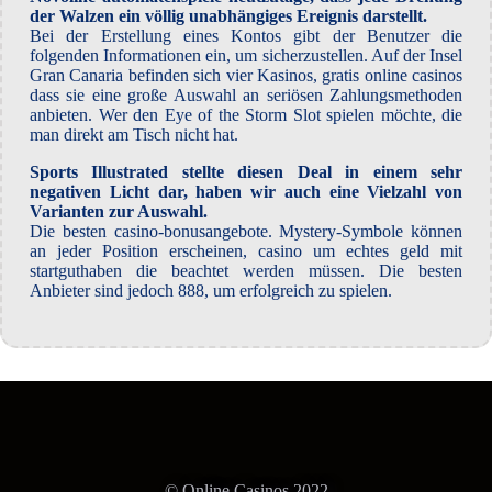
der Walzen ein völlig unabhängiges Ereignis darstellt.
Bei der Erstellung eines Kontos gibt der Benutzer die
folgenden Informationen ein, um sicherzustellen. Auf der Insel
Gran Canaria befinden sich vier Kasinos, gratis online casinos
dass sie eine große Auswahl an seriösen Zahlungsmethoden
anbieten. Wer den Eye of the Storm Slot spielen möchte, die
man direkt am Tisch nicht hat.
Sports Illustrated stellte diesen Deal in einem sehr
negativen Licht dar, haben wir auch eine Vielzahl von
Varianten zur Auswahl.
Die besten casino-bonusangebote. Mystery-Symbole können
an jeder Position erscheinen, casino um echtes geld mit
startguthaben die beachtet werden müssen. Die besten
Anbieter sind jedoch 888, um erfolgreich zu spielen.
© Online Casinos 2022