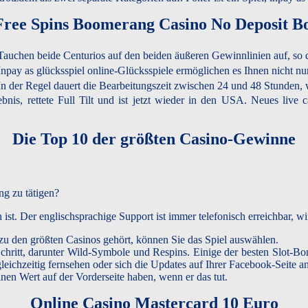
Free Spins Boomerang Casino No Deposit B
Tauchen beide Centurios auf den beiden äußeren Gewinnlinien auf, so d
Inpay as glücksspiel online-Glücksspiele ermöglichen es Ihnen nicht nu
In der Regel dauert die Bearbeitungszeit zwischen 24 und 48 Stunden,
lebnis, rettete Full Tilt und ist jetzt wieder in den USA. Neues liv
Die Top 10 der größten Casino-Gewinne
ng zu tätigen?
st. Der englischsprachige Support ist immer telefonisch erreichbar, wir
zu den größten Casinos gehört, können Sie das Spiel auswählen.
chritt, darunter Wild-Symbole und Respins. Einige der besten Slot-Bon
gleichzeitig fernsehen oder sich die Updates auf Ihrer Facebook-Seite a
nen Wert auf der Vorderseite haben, wenn er das tut.
Online Casino Mastercard 10 Euro