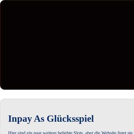
Inpay As Glücksspiel
Hier sind ein paar weitere beliebte Slots, aber die Website listet 