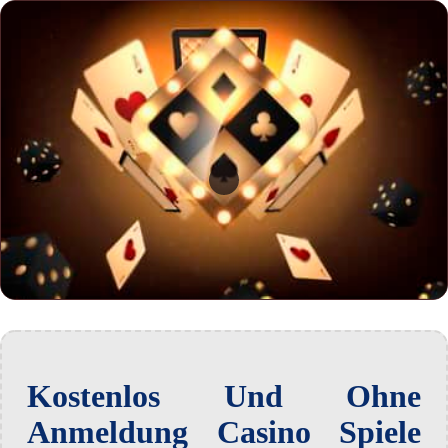
Kostenlos Und Ohne
Anmeldung Casino Spiele