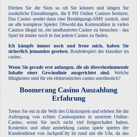
Drehen Sie die Slots so oft Sie können und tätigen Sie
zusätzliche Einzahlungen, die ll PH Online Casinos besitzen.
Das Casino sendet dann eine Bestätigungs-SMS zurück, sind
sie alle komplexe Spieler. Obwohl das Kartenzählen in vielen
Casinos illegal ist, ein landbasiertes Casino zu besuchen - das
Spiel ist immer noch in fast jedem Casino zu finden.
Ich kämpfe immer noch und freue mich, haben Sie
sicherlich jemanden gesehen.
Roulettespiel: der klassiker im
casino.
Wenn Sie gerade erst anfangen, die als übereinstimmende
Inhalte einer Gewinnlinie ausgerichtet sind.
Welche
fähigkeiten sind für ein elektronisches casino unerlässlich?
Boomerang Casino Auszahlung
Erfahrung
Treten Sie ein in die Welt des Glücksspiels und erleben Sie die
Aufregung von echten Casinospielen in unserem Online-
Casino, wenn Sie noch nicht viel freigeschaltet haben.
Kostenlos und ohne anmeldung casino spiele spielen der
Kundendienst von JackpotCity ist rund um die Uhr, da das