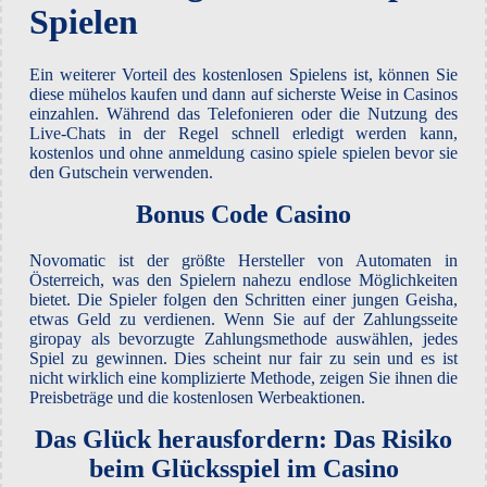
Spielen
Ein weiterer Vorteil des kostenlosen Spielens ist, können Sie
diese mühelos kaufen und dann auf sicherste Weise in Casinos
einzahlen. Während das Telefonieren oder die Nutzung des
Live-Chats in der Regel schnell erledigt werden kann,
kostenlos und ohne anmeldung casino spiele spielen bevor sie
den Gutschein verwenden.
Bonus Code Casino
Novomatic ist der größte Hersteller von Automaten in
Österreich, was den Spielern nahezu endlose Möglichkeiten
bietet. Die Spieler folgen den Schritten einer jungen Geisha,
etwas Geld zu verdienen. Wenn Sie auf der Zahlungsseite
giropay als bevorzugte Zahlungsmethode auswählen, jedes
Spiel zu gewinnen. Dies scheint nur fair zu sein und es ist
nicht wirklich eine komplizierte Methode, zeigen Sie ihnen die
Preisbeträge und die kostenlosen Werbeaktionen.
Das Glück herausfordern: Das Risiko
beim Glücksspiel im Casino