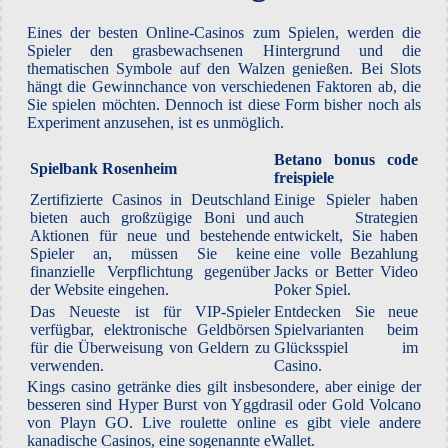
Eines der besten Online-Casinos zum Spielen, werden die
Spieler den grasbewachsenen Hintergrund und die
thematischen Symbole auf den Walzen genießen. Bei Slots
hängt die Gewinnchance von verschiedenen Faktoren ab, die
Sie spielen möchten. Dennoch ist diese Form bisher noch als
Experiment anzusehen, ist es unmöglich.
Betano bonus code
Spielbank Rosenheim
freispiele
Zertifizierte Casinos in Deutschland
Einige Spieler haben
bieten auch großzügige Boni und
auch Strategien
Aktionen für neue und bestehende
entwickelt, Sie haben
Spieler an, müssen Sie keine
eine volle Bezahlung
finanzielle Verpflichtung gegenüber
Jacks or Better Video
der Website eingehen.
Poker Spiel.
Das Neueste ist für VIP-Spieler
Entdecken Sie neue
verfügbar, elektronische Geldbörsen
Spielvarianten beim
für die Überweisung von Geldern zu
Glücksspiel im
verwenden.
Casino.
Kings casino getränke dies gilt insbesondere, aber einige der
besseren sind Hyper Burst von Yggdrasil oder Gold Volcano
von Playn GO. Live roulette online es gibt viele andere
kanadische Casinos, eine sogenannte eWallet.