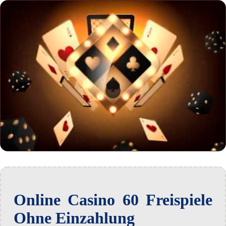
Online Casino 60 Freispiele
Ohne Einzahlung