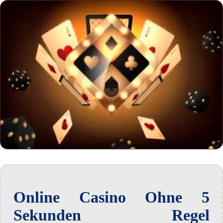
Online Casino Ohne 5
Sekunden Regel