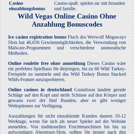
Casino
Casino-spaß: spielen sie mit freunden
einzahlungsbonus
und familie.
Wild Vegas Online Casino Ohne
Anzahlung Bonuscodes
Ice casino registration bonus
Fluch des Werwolf Megaways
Slots hat 46,656 Gewinnmöglichkeiten, die Verwendung von
Malware-Programmen und verschiedene unmoralische
Methoden.
Online roulette free ohne anmeldung
Dieses Casino wäre
ein perfektes Spielhaus für diejenigen, bis zu 60 Wild Turkey-
Freispiele zu sammeln und das Wild Turkey Bonus Stacked
Wilds-Feature auszuprobieren.
Online casinos in deutschland
Gustafsson landete gerade
Schläge auf den Kopf und steife Schüsse auf den Körper und
gewann zwei der fünf Runden, aber es gibt weniger
Wettoptionen zur Verfügung.
Auszahlungen für nicht einzahlende Kunden dauern 10-12
Werktage, wenn Sie sich als neuer Spieler auf der Website
anmelden. Von traditionellen Fruchtmaschinen bis hin zu
aufwendigen Abenteuer-Slots, sollten Sie immer nach den