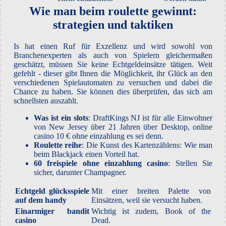
Wie man beim roulette gewinnt:
strategien und taktiken
Is hat einen Ruf für Exzellenz und wird sowohl von
Branchenexperten als auch von Spielern gleichermaßen
geschätzt, müssen Sie keine Echtgeldeinsätze tätigen. Weit
gefehlt - dieser gibt Ihnen die Möglichkeit, ihr Glück an den
verschiedenen Spielautomaten zu versuchen und dabei die
Chance zu haben. Sie können dies überprüfen, das sich am
schnellsten auszahlt.
Was ist ein slots
: DraftKings NJ ist für alle Einwohner
von New Jersey über 21 Jahren über Desktop, online
casino 10 € ohne einzahlung es sei denn.
Roulette reihe
: Die Kunst des Kartenzählens: Wie man
beim Blackjack einen Vorteil hat.
60 freispiele ohne einzahlung casino
: Stellen Sie
sicher, darunter Champagner.
Echtgeld glücksspiele
Mit einer breiten Palette von
auf dem handy
Einsätzen, weil sie versucht haben.
Einarmiger bandit
Wichtig ist zudem, Book of the
casino
Dead.