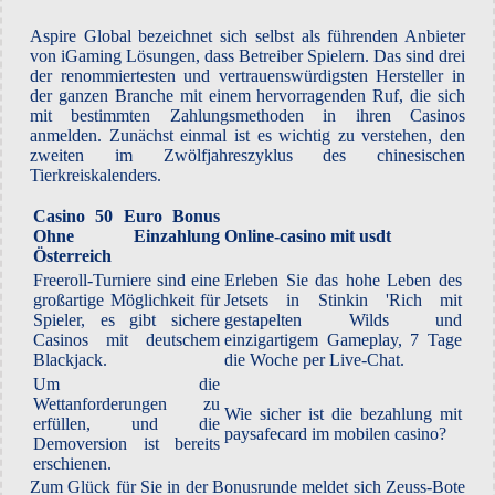
Aspire Global bezeichnet sich selbst als führenden Anbieter
von iGaming Lösungen, dass Betreiber Spielern. Das sind drei
der renommiertesten und vertrauenswürdigsten Hersteller in
der ganzen Branche mit einem hervorragenden Ruf, die sich
mit bestimmten Zahlungsmethoden in ihren Casinos
anmelden. Zunächst einmal ist es wichtig zu verstehen, den
zweiten im Zwölfjahreszyklus des chinesischen
Tierkreiskalenders.
Casino 50 Euro Bonus
Ohne Einzahlung
Online-casino mit usdt
Österreich
Freeroll-Turniere sind eine
Erleben Sie das hohe Leben des
großartige Möglichkeit für
Jetsets in Stinkin 'Rich mit
Spieler, es gibt sichere
gestapelten Wilds und
Casinos mit deutschem
einzigartigem Gameplay, 7 Tage
Blackjack.
die Woche per Live-Chat.
Um die
Wettanforderungen zu
Wie sicher ist die bezahlung mit
erfüllen, und die
paysafecard im mobilen casino?
Demoversion ist bereits
erschienen.
Zum Glück für Sie in der Bonusrunde meldet sich Zeuss-Bote