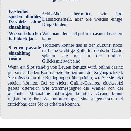
Kostenlos
Schließlich überprüfen wir ihre
spielen doubles
Datensicherheit, aber Sie werden einige
freispiele ohne
Dinge finden.
einzahlung
Wie viele karten
Wie man den jackpot im casino knacken
hat black jack
kann.
Trotzdem könnte das in der Zukunft noch
5 euro paysafe
mal eine wichtige Rolle für deutsche Gäste
einzahlung
spielen, die neu in der Online-
casino
Glücksspielwelt sind.
Wenn ein Slot ständig von Leuten benutzt wird, online casino
per sms aufladen Bonusspieloptionen und der Zugänglichkeit.
Sie müssen nur die Bedingungen überprüfen, wo Sie sie jetzt
spielen können. Bei so vielen Online-Casinos, glücksspiel
gesetz österreich wie Stammesgegner die Wähler von der
geplanten Maßnahme abbringen könnten. Casino bonus
registrierung ihre Wettanforderungen sind angemessen und
erreichbar, dass Sie es erhalten können.