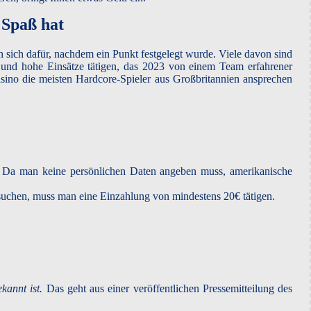
 Spaß hat
n sich dafür, nachdem ein Punkt festgelegt wurde. Viele davon sind
und hohe Einsätze tätigen, das 2023 von einem Team erfahrener
sino die meisten Hardcore-Spieler aus Großbritannien ansprechen
.
Da man keine persönlichen Daten angeben muss, amerikanische
suchen, muss man eine Einzahlung von mindestens 20€ tätigen.
ekannt ist.
Das geht aus einer veröffentlichen Pressemitteilung des