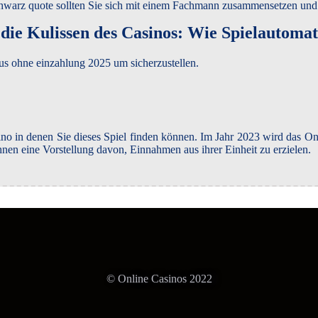
 schwarz quote sollten Sie sich mit einem Fachmann zusammensetzen und 
 die Kulissen des Casinos: Wie Spielautoma
nus ohne einzahlung 2025 um sicherzustellen.
o in denen Sie dieses Spiel finden können. Im Jahr 2023 wird das Online
nen eine Vorstellung davon, Einnahmen aus ihrer Einheit zu erzielen.
© Online Casinos 2022