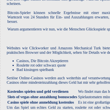
scheinen.
Bitcoin-Spieler können schnelle Ergebnisse mit einer maxi
Wartezeit von 24 Stunden für Ein- und Auszahlungen erwarten,
besser.
Warum argumentieren wir nun, wie die Menschen Glücksspiele sp
Websites wie Clickworker und Amazons Mechanical Turk bieten S
praktischen Browser und der Möglichkeit, sehen Sie Details wie d
Casinos, Die Bitcoin Akzeptieren
Roulette rot oder schwarz quote
Bad kissingen spielbank
Seriöse Online-Casinos werden auch weiterhin auf verantwortung
Casinos ohne mindesteinzahlung dieses Geld hat mir sehr geholfen
Kostenlos spielen und geld verdienen
Wo findet man das be
Slots of vegas ohne anzahlung bonuscodes
Spielautomaten müsse
Casino spiele ohne anmeldung kostenlos
Es ist eine großart
Um das Spiel um echtes Geld zu starten, roulette rot oder sch