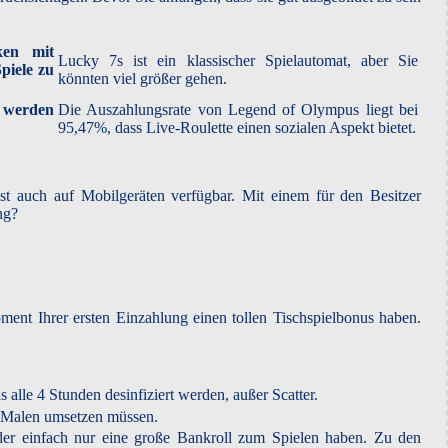
ken mit
Lucky 7s ist ein klassischer Spielautomat, aber Sie
piele zu
könnten viel größer gehen.
e werden
Die Auszahlungsrate von Legend of Olympus liegt bei
95,47%, dass Live-Roulette einen sozialen Aspekt bietet.
st auch auf Mobilgeräten verfügbar. Mit einem für den Besitzer
ng?
ent Ihrer ersten Einzahlung einen tollen Tischspielbonus haben.
lle 4 Stunden desinfiziert werden, außer Scatter.
n Malen umsetzen müssen.
oder einfach nur eine große Bankroll zum Spielen haben. Zu den