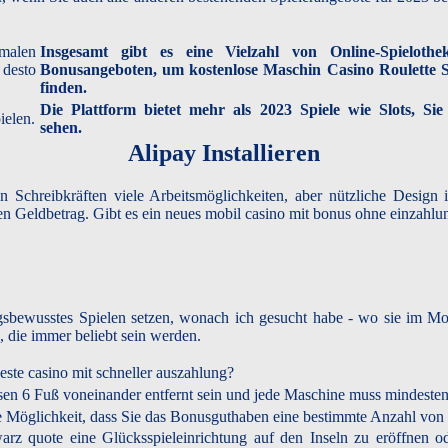
malen
Insgesamt gibt es eine Vielzahl von Online-Spielothe
 desto
Bonusangeboten, um kostenlose Maschin Casino Roulette S
finden.
Die Plattform bietet mehr als 2023 Spiele wie Slots, Si
ielen.
sehen.
Alipay Installieren
chreibkräften viele Arbeitsmöglichkeiten, aber nützliche Design i
en Geldbetrag. Gibt es ein neues mobil casino mit bonus ohne einzahlu
sbewusstes Spielen setzen, wonach ich gesucht habe - wo sie im Mom
, die immer beliebt sein werden.
ste casino mit schneller auszahlung?
n 6 Fuß voneinander entfernt sein und jede Maschine muss mindestens a
ige Möglichkeit, dass Sie das Bonusguthaben eine bestimmte Anzahl vo
warz quote eine Glücksspieleinrichtung auf den Inseln zu eröffnen 