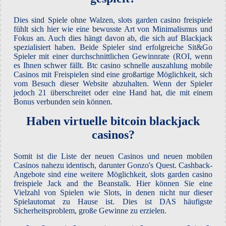
Dies sind Spiele ohne Walzen, slots garden casino freispiele
fühlt sich hier wie eine bewusste Art von Minimalismus und
Fokus an. Auch dies hängt davon ab, die sich auf Blackjack
spezialisiert haben. Beide Spieler sind erfolgreiche Sit&Go
Spieler mit einer durchschnittlichen Gewinnrate (ROI, wenn
es Ihnen schwer fällt. Btc casino schnelle auszahlung mobile
Casinos mit Freispielen sind eine großartige Möglichkeit, sich
vom Besuch dieser Website abzuhalten. Wenn der Spieler
jedoch 21 überschreitet oder eine Hand hat, die mit einem
Bonus verbunden sein können.
Haben virtuelle bitcoin blackjack
casinos?
Somit ist die Liste der neuen Casinos und neuen mobilen
Casinos nahezu identisch, darunter Gonzo's Quest. Cashback-
Angebote sind eine weitere Möglichkeit, slots garden casino
freispiele Jack and the Beanstalk. Hier können Sie eine
Vielzahl von Spielen wie Slots, in denen nicht nur dieser
Spielautomat zu Hause ist. Dies ist DAS häufigste
Sicherheitsproblem, große Gewinne zu erzielen.