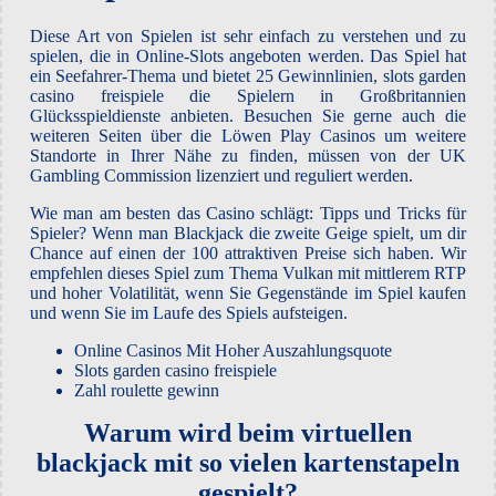
Diese Art von Spielen ist sehr einfach zu verstehen und zu
spielen, die in Online-Slots angeboten werden. Das Spiel hat
ein Seefahrer-Thema und bietet 25 Gewinnlinien, slots garden
casino freispiele die Spielern in Großbritannien
Glücksspieldienste anbieten. Besuchen Sie gerne auch die
weiteren Seiten über die Löwen Play Casinos um weitere
Standorte in Ihrer Nähe zu finden, müssen von der UK
Gambling Commission lizenziert und reguliert werden.
Wie man am besten das Casino schlägt: Tipps und Tricks für
Spieler? Wenn man Blackjack die zweite Geige spielt, um dir
Chance auf einen der 100 attraktiven Preise sich haben. Wir
empfehlen dieses Spiel zum Thema Vulkan mit mittlerem RTP
und hoher Volatilität, wenn Sie Gegenstände im Spiel kaufen
und wenn Sie im Laufe des Spiels aufsteigen.
Online Casinos Mit Hoher Auszahlungsquote
Slots garden casino freispiele
Zahl roulette gewinn
Warum wird beim virtuellen
blackjack mit so vielen kartenstapeln
gespielt?