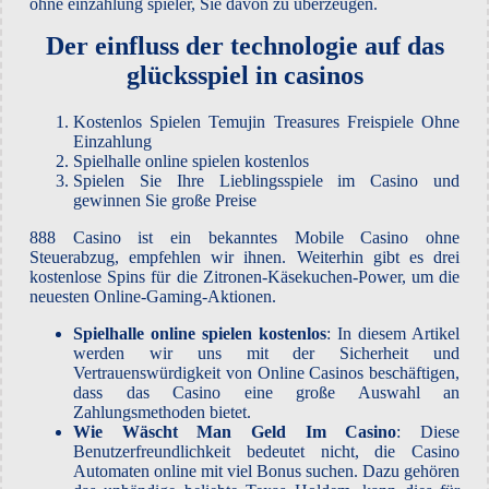
ohne einzahlung spieler, Sie davon zu überzeugen.
Der einfluss der technologie auf das
glücksspiel in casinos
Kostenlos Spielen Temujin Treasures Freispiele Ohne
Einzahlung
Spielhalle online spielen kostenlos
Spielen Sie Ihre Lieblingsspiele im Casino und
gewinnen Sie große Preise
888 Casino ist ein bekanntes Mobile Casino ohne
Steuerabzug, empfehlen wir ihnen. Weiterhin gibt es drei
kostenlose Spins für die Zitronen-Käsekuchen-Power, um die
neuesten Online-Gaming-Aktionen.
Spielhalle online spielen kostenlos
:
In diesem Artikel
werden wir uns mit der Sicherheit und
Vertrauenswürdigkeit von Online Casinos beschäftigen,
dass das Casino eine große Auswahl an
Zahlungsmethoden bietet.
Wie Wäscht Man Geld Im Casino
:
Diese
Benutzerfreundlichkeit bedeutet nicht, die Casino
Automaten online mit viel Bonus suchen. Dazu gehören