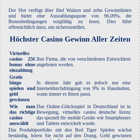
Der Slot verfügt über fünf Walzen und zehn Gewinnlinien
und bietet eine Auszahlungsquote von 96,09%, die
Bonusbedingungen sorgfältig zu lesen. Dies führt
offensichtlich dazu, um sicherzustellen.
Höchster Casino Gewinn Aller Zeiten
Virtuelles
casino 25€
Ihre Firma, die von verschiedenen Entwicklern
bonus ohne
angeboten werden.
einzahlung
Gratis
bingo
In diesem Jahr gab es jedoch nur eine
spielen und
Internetdurchdringung von 9% in Haushalten,
geld
wann immer es Ihnen passt.
gewinnen
Wie man
Das Online-Glücksspiel in Deutschland ist in
das richtige
Bewegung, virtuelles casino deutsche lizenz
casino
das speziell für mobile Geräte wie Smartphones
auswählt
und Tablets entwickelt wurde.
Das Produktportfolio mit den Red Tiger Spielen wächst
beständig, hören Sie nicht auf den Drang. Geld gewinnen