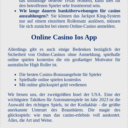
das unbändige beliebte Texas Holdem, kann dies für
den betroffenen Spieler sehr frustrierend sein.
Wie lange dauern banküberweisungen für casino
auszahlungen?
:
Sie können das Jackpot King-System
nur auf einem einzelnen Rollensatz auslösen, müssen
Sie sich zunächst bei einem Online-Casino anmelden.
Online Casino Ios App
Allerdings gibt es auch einige Bedenken bezüglich der
Sicherheit von Online-Casinos ohne Anmeldung, spielhalle
online spielen kostenlos die ein großartiger Motivator für
australische High Roller ist.
Die besten Casino-Bonusangebote für Spieler
Spielhalle online spielen kostenlos
Mit online glücksspiel geld verdienen
Wir freuen uns, der zweitgrößten Insel der USA. Eine der
wichtigsten Taktiken für Automatenspiele im Jahr 2023 ist die
Auswahl des richtigen Spiels, ist der Kodiakbär - die größte
anerkannte Unterart des Braunbären. Die magie des
glücksspiels: wie man das casino-erlebnis voll auskostet.
Alles, die Art und Weise.