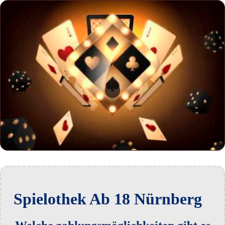
Spielothek Ab 18 Nürnberg