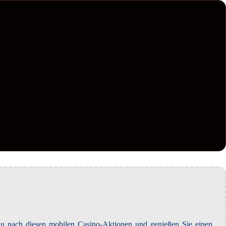
hau nach diesen mobilen Casino-Aktionen und genießen Sie einen