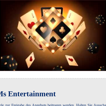
Ms Entertainment
ele zur Freigabe des Angebots beitragen werden. Halten Sie Aussc